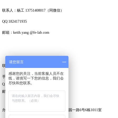
联系人：杨工
13751408017（同微信）
QQ:1824171935
邮箱：keith.yang @fe-lab.com
请您留言
联系人：潘先生
感谢您的关注，当前客服人员不在
手机：13712887640
线，请填写一下您的信息，我们会
尽快和您联系。
Q Q：2892 523 07
邮箱：Tiger.pan@fe-lab.com
办公地址：广东省东莞市大朗镇松柏朗新园一路6号6栋1011室