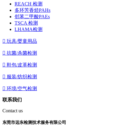
REACH 检测
多环芳香烃PAHs
邻苯二甲酸PAEs
TSCA 检测
LHAMA检测

玩具/婴童用品

抗菌/杀菌检测

鞋包/皮革检测

服装/纺织检测

环境/空气检测
联系我们
Contact us
东莞市远东检测技术服务有限公司