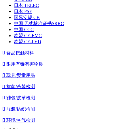
日本 TELEC
日本 PSE
国际安规 CB
中国 无线核准证书SRRC
中国 CCC
欧盟 CE-EMC
欧盟 CE-LVD

食品接触材料

限用有毒有害物质

玩具/婴童用品

抗菌/杀菌检测

鞋包/皮革检测

服装/纺织检测

环境/空气检测